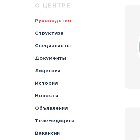
Научно-исслед
Специалисты
медици
Цел
а
О ЦЕНТРЕ
отделы
Документы
станд
с
Руководство
Лицензии
С
Структура
История
а
Специалисты
Документы
Лицензии
История
Новости
Объявления
Телемедицина
Вакансии