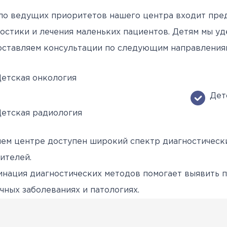
овательские
нской помощи,
евое обучение
ккредитации
Клинические исследования
Вакансии
Памятка о профилактике и
Нормативные акты
специалистов
ло ведущих приоритетов нашего центра входит пре
арты
пециалистов
Партнеры
раннем выявлении
Периодическая
остики и лечения маленьких пациентов. Детям мы у
ведения об
Контакты
онкологических заболевани
аккредитация
ставляем консультации по следующим направления
ккредитационном центре
Подготовка к
прохождению
етская онкология
Дет
аккредитации
етская радиология
специалистов
ем центре доступен широкий спектр диагностическ
ителей.
нация диагностических методов помогает выявить п
чных заболеваниях и патологиях.