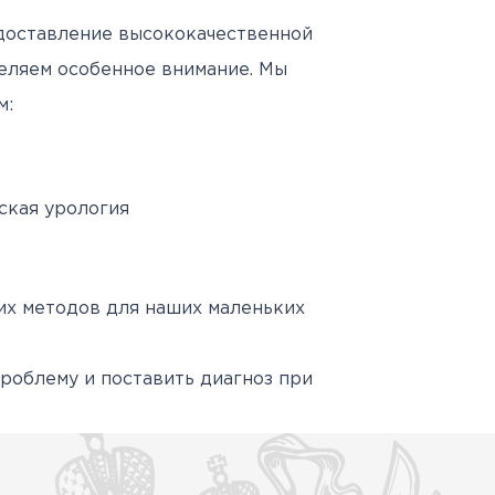
Антитеррористическая
священнослужителями
Протоколы заседаний
специалистов
доставление высококачественной
безопасность
Часто задаваемые вопросы
аккредитационной
деляем особенное внимание. Мы
й
Юбилей 100 лет ФГБУ
подкомиссии
м:
"РНЦРР" Минздрава России
ЕСЛИ НЕ СДАЛ ЭТАП
ская урология
их методов для наших маленьких
роблему и поставить диагноз при