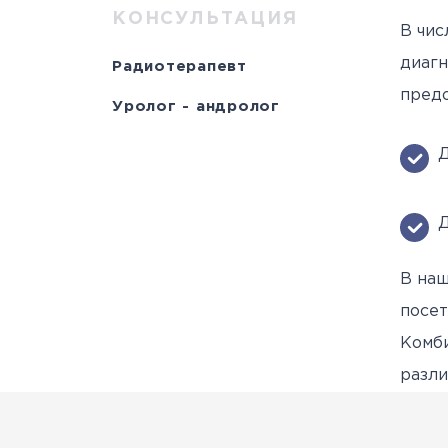
Научно-исслед
Специалисты
медици
Цел
а
КОНСУЛЬТАЦИЯ
В чис
отделы
Документы
станд
с
диагн
Радиотерапевт
Лицензии
С
предо
Уролог - андролог
История
а
Д
Д
В наш
посет
Комби
разли