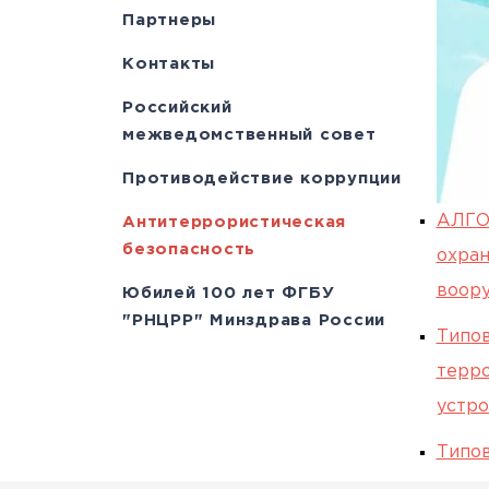
Партнеры
Контакты
Российский
межведомственный совет
Противодействие коррупции
АЛГО
Антитеррористическая
безопасность
охран
воор
Юбилей 100 лет ФГБУ
"РНЦРР" Минздрава России
Типов
терро
устро
Типов