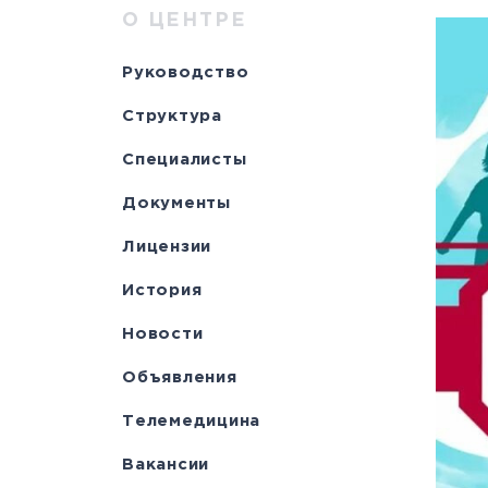
Научно-исслед
Специалисты
медици
Цел
а
О ЦЕНТРЕ
отделы
Документы
станд
с
Руководство
Лицензии
С
Структура
История
а
Специалисты
Документы
Лицензии
История
Новости
Объявления
Телемедицина
Вакансии