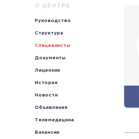
Научно-исслед
Специалисты
медици
Цел
а
О ЦЕНТРЕ
отделы
Документы
станд
с
Руководство
Лицензии
С
Структура
История
а
Специалисты
Документы
Лицензии
История
Новости
Объявления
Телемедицина
Вакансии