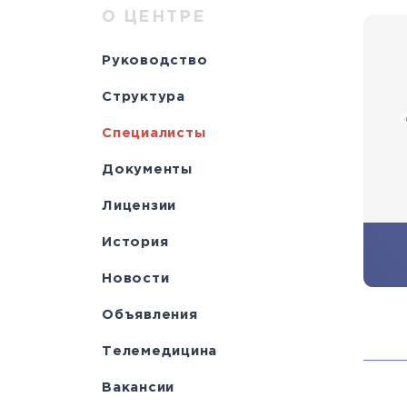
Научно-исслед
Специалисты
медици
Цел
а
О ЦЕНТРЕ
отделы
Документы
станд
с
Руководство
Лицензии
С
Структура
История
а
Специалисты
Документы
Лицензии
История
Новости
Объявления
Телемедицина
Вакансии