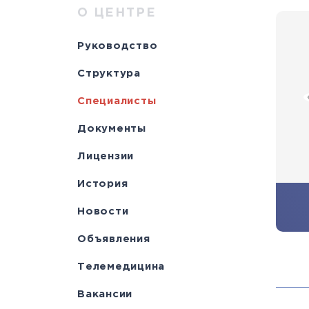
Научно-исслед
Специалисты
медици
Цел
а
О ЦЕНТРЕ
отделы
Документы
станд
с
Руководство
Лицензии
С
Структура
История
а
Специалисты
Документы
Лицензии
История
Новости
Объявления
Телемедицина
Вакансии