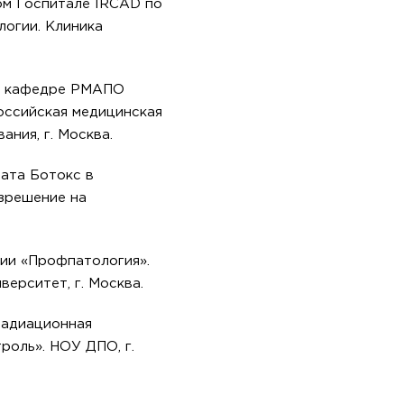
ом Госпитале IRCAD по
логии. Клиника
а кафедре РМАПО
Российская медицинская
ния, г. Москва.
ата Ботокс в
зрешение на
ии «Профпатология».
ерситет, г. Москва.
Радиационная
роль». НОУ ДПО, г.