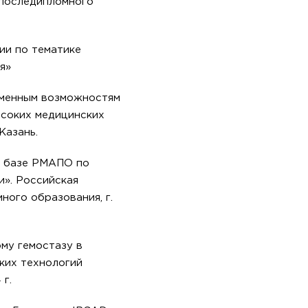
 последипломного
ии по тематике
я»
еменным возможностям
ысоких медицинских
Казань.
а базе РМАПО по
и». Российская
ного образования, г.
му гемостазу в
ких технологий
 г.