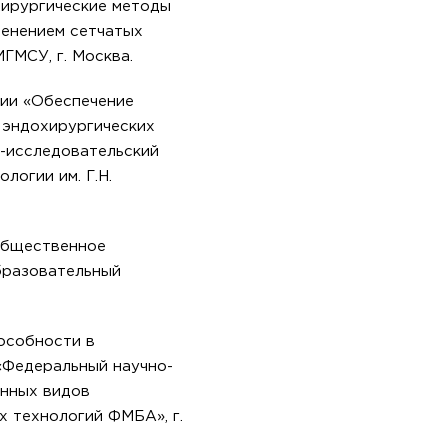
ирургические методы
менением сетчатых
ГМСУ, г. Москва.
ии «Обеспечение
 эндохирургических
о-исследовательский
логии им. Г.Н.
общественное
бразовательный
особности в
«Федеральный научно-
анных видов
 технологий ФМБА», г.