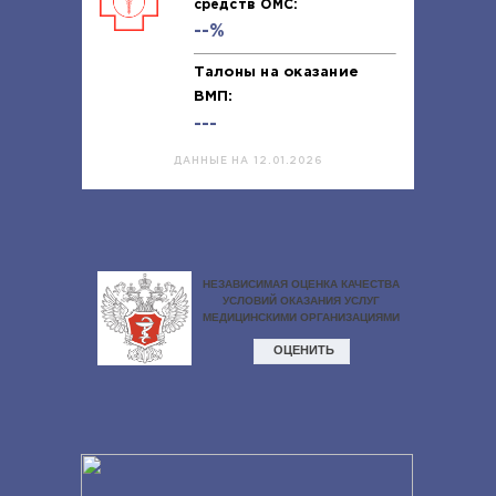
средств ОМС:
--%
Талоны на оказание
ВМП:
---
ДАННЫЕ НА 12.01.2026