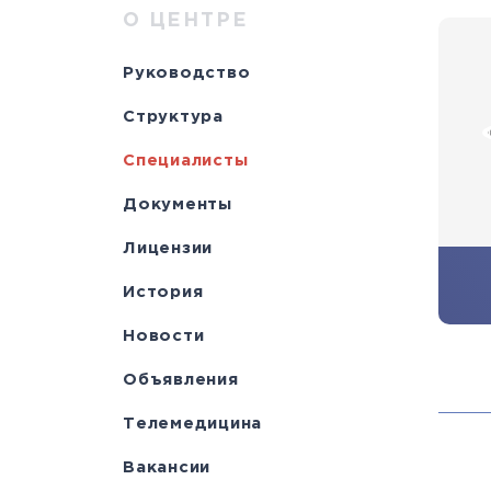
Научно-исслед
Специалисты
медици
Цел
а
О ЦЕНТРЕ
отделы
Документы
станд
с
Руководство
Лицензии
С
Структура
История
а
Специалисты
Документы
Лицензии
История
Новости
Объявления
Телемедицина
Вакансии