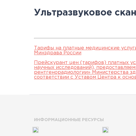
Научно-исслед
Специалисты
медици
Цел
а
Ультразвуковое ска
отделы
Документы
станд
с
Лицензии
С
История
а
Тарифы на платные медицинские услуг
Минздрава России
Прейскурант цен (тарифов) платных ус
научных исследований), предоставляе
рентгенорадиологии» Министерства зд
соответствии с Уставом Центра к осно
ИНФОРМАЦИОННЫЕ РЕСУРСЫ