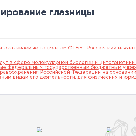
овательские
нской помощи,
евое обучение
ккредитации
Клинические исследования
Вакансии
Памятка о профилактике и
Нормативные акты
специалистов
нирование глазницы
арты
пециалистов
Партнеры
раннем выявлении
Периодическая
ведения об
Контакты
онкологических заболевани
аккредитация
ккредитационном центре
Подготовка к
прохождению
и, оказываемые пациентам ФГБУ "Российский научны
аккредитации
луг в сфере молекулярной биологии и цитогенетики
мые федеральным государственным бюджетным учре
специалистов
равоохранения Российской Федерации на основании 
вным видам его деятельности, для физических и юри