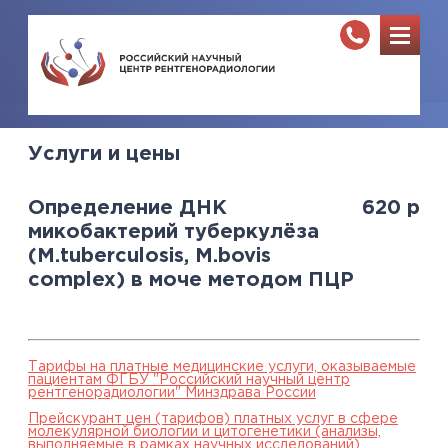
Услуги и цены
Определение ДНК
620
р
микобактерий туберкулёза
(M.tuberculosis, M.bovis
complex) в моче методом ПЦР
Тарифы на платные медицинские услуги, оказываемые
пациентам ФГБУ "Российский научный центр
рентгенорадиологии" Минздрава России
Прейскурант цен (тарифов) платных услуг в сфере
молекулярной биологии и цитогенетики (анализы,
выполняемые в рамках научных исследований),