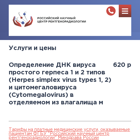
Услуги и цены
Определение ДНК вируса
620
р
простого герпеса 1 и 2 типов
(Herpes simplex virus types 1, 2)
и цитомегаловируса
(Cytomegalovirus) в
отделяемом из влагалища м
Тарифы на платные медицинские услуги, оказываемые
пациентам ФГБУ "Российский научный центр
рентгенорадиологии" Минздрава России