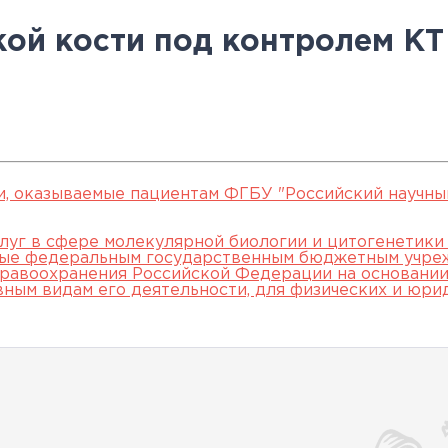
овательские
нской помощи,
евое обучение
ккредитации
Клинические исследования
Вакансии
Памятка о профилактике и
Нормативные акты
специалистов
ой кости под контролем КТ
арты
пециалистов
Партнеры
раннем выявлении
Периодическая
ведения об
Контакты
онкологических заболевани
аккредитация
ккредитационном центре
Подготовка к
прохождению
аккредитации
и, оказываемые пациентам ФГБУ "Российский научны
специалистов
луг в сфере молекулярной биологии и цитогенетики
мые федеральным государственным бюджетным учре
равоохранения Российской Федерации на основании 
вным видам его деятельности, для физических и юри