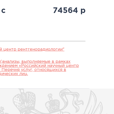
Антитеррористическая
священнослужителями
Протоколы заседаний
специалистов
 с
74564
р
безопасность
Часто задаваемые вопросы
аккредитационной
й
Юбилей 100 лет ФГБУ
подкомиссии
"РНЦРР" Минздрава России
ЕСЛИ НЕ СДАЛ ЭТАП
й центр рентгенорадиологии"
 (анализы, выполняемые в рамках
ждением «Российский научный центр
Перечня услуг, относящихся в
дических лиц.