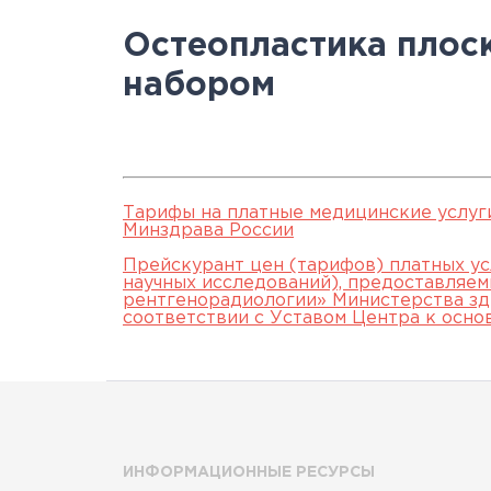
Научно-исслед
Специалисты
медици
Цел
а
Остеопластика плоск
отделы
Документы
станд
с
набором
Лицензии
С
История
а
Тарифы на платные медицинские услуг
Минздрава России
Прейскурант цен (тарифов) платных ус
научных исследований), предоставляе
рентгенорадиологии» Министерства зд
соответствии с Уставом Центра к осно
ИНФОРМАЦИОННЫЕ РЕСУРСЫ