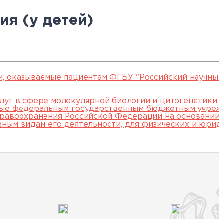
овательские
нской помощи,
евое обучение
ккредитации
Клинические исследования
Вакансии
Памятка о профилактике и
Нормативные акты
специалистов
я (у детей)
арты
пециалистов
Партнеры
раннем выявлении
Периодическая
ведения об
Контакты
онкологических заболевани
аккредитация
ккредитационном центре
Подготовка к
прохождению
и, оказываемые пациентам ФГБУ "Российский научны
аккредитации
луг в сфере молекулярной биологии и цитогенетики
мые федеральным государственным бюджетным учре
специалистов
равоохранения Российской Федерации на основании 
вным видам его деятельности, для физических и юри