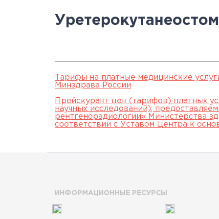
Научно-исслед
Специалисты
медици
Цел
а
Уретерокутанеостоми
отделы
Документы
станд
с
Лицензии
С
История
а
Тарифы на платные медицинские услуг
Минздрава России
Прейскурант цен (тарифов) платных ус
научных исследований), предоставляе
рентгенорадиологии» Министерства зд
соответствии с Уставом Центра к осно
ИНФОРМАЦИОННЫЕ РЕСУРСЫ