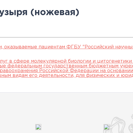
овательские
нской помощи,
евое обучение
ккредитации
Клинические исследования
Вакансии
Памятка о профилактике и
Нормативные акты
специалистов
пузыря (ножевая)
арты
пециалистов
Партнеры
раннем выявлении
Периодическая
ведения об
Контакты
онкологических заболевани
аккредитация
ккредитационном центре
Подготовка к
прохождению
и, оказываемые пациентам ФГБУ "Российский научны
аккредитации
луг в сфере молекулярной биологии и цитогенетики
мые федеральным государственным бюджетным учре
специалистов
равоохранения Российской Федерации на основании 
вным видам его деятельности, для физических и юри