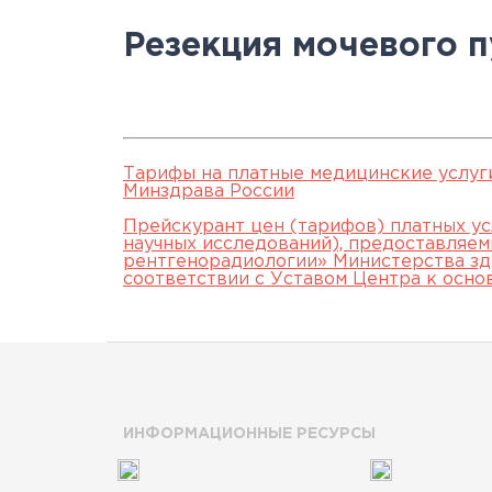
Научно-исслед
Специалисты
медици
Цел
а
Резекция мочевого 
отделы
Документы
станд
с
Лицензии
С
История
а
Тарифы на платные медицинские услуг
Минздрава России
Прейскурант цен (тарифов) платных ус
научных исследований), предоставляе
рентгенорадиологии» Министерства зд
соответствии с Уставом Центра к осно
ИНФОРМАЦИОННЫЕ РЕСУРСЫ