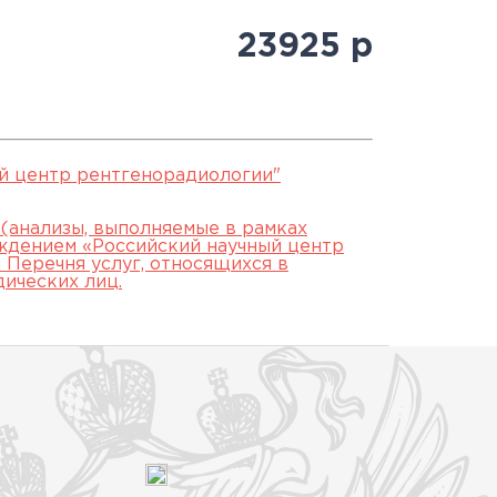
Антитеррористическая
священнослужителями
Протоколы заседаний
специалистов
23925
р
безопасность
Часто задаваемые вопросы
аккредитационной
й
Юбилей 100 лет ФГБУ
подкомиссии
"РНЦРР" Минздрава России
ЕСЛИ НЕ СДАЛ ЭТАП
й центр рентгенорадиологии"
 (анализы, выполняемые в рамках
ждением «Российский научный центр
Перечня услуг, относящихся в
дических лиц.