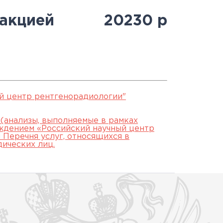
Антитеррористическая
священнослужителями
Протоколы заседаний
специалистов
ракцией
20230
р
безопасность
Часто задаваемые вопросы
аккредитационной
й
Юбилей 100 лет ФГБУ
подкомиссии
"РНЦРР" Минздрава России
ЕСЛИ НЕ СДАЛ ЭТАП
й центр рентгенорадиологии"
 (анализы, выполняемые в рамках
ждением «Российский научный центр
Перечня услуг, относящихся в
дических лиц.