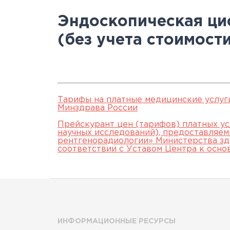
Научно-исслед
Специалисты
медици
Цел
а
Эндоскопическая ци
отделы
Документы
станд
с
(без учета стоимост
Лицензии
С
История
а
Тарифы на платные медицинские услуг
Минздрава России
Прейскурант цен (тарифов) платных ус
научных исследований), предоставляе
рентгенорадиологии» Министерства зд
соответствии с Уставом Центра к осно
ИНФОРМАЦИОННЫЕ РЕСУРСЫ