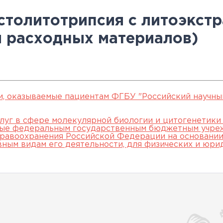
овательские
нской помощи,
евое обучение
ккредитации
Клинические исследования
Вакансии
Памятка о профилактике и
Нормативные акты
специалистов
столитотрипсия с литоэкст
арты
пециалистов
Партнеры
раннем выявлении
Периодическая
и расходных материалов)
ведения об
Контакты
онкологических заболевани
аккредитация
ккредитационном центре
Подготовка к
прохождению
аккредитации
и, оказываемые пациентам ФГБУ "Российский научны
специалистов
луг в сфере молекулярной биологии и цитогенетики
мые федеральным государственным бюджетным учре
равоохранения Российской Федерации на основании 
вным видам его деятельности, для физических и юри