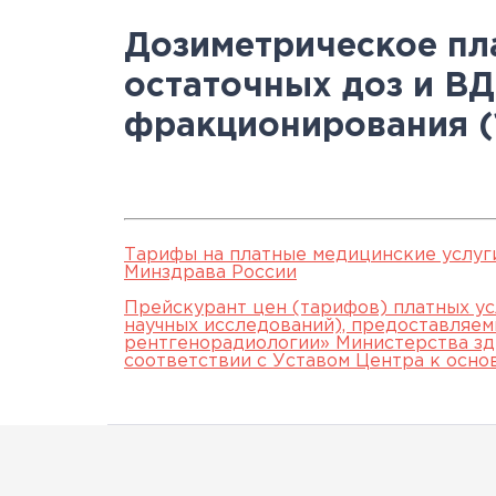
Научно-исслед
Специалисты
медици
Цел
а
Дозиметрическое пл
отделы
Документы
станд
с
остаточных доз и В
Лицензии
С
фракционирования (1
История
а
Тарифы на платные медицинские услуг
Минздрава России
Прейскурант цен (тарифов) платных ус
научных исследований), предоставляе
рентгенорадиологии» Министерства зд
соответствии с Уставом Центра к осно