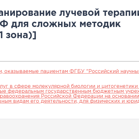
овательские
нской помощи,
евое обучение
ккредитации
Клинические исследования
Вакансии
Памятка о профилактике и
Нормативные акты
специалистов
анирование лучевой терапии
арты
пециалистов
Партнеры
раннем выявлении
Периодическая
ДФ для сложных методик
ведения об
Контакты
онкологических заболевани
аккредитация
 зона)]
ккредитационном центре
Подготовка к
прохождению
аккредитации
специалистов
и, оказываемые пациентам ФГБУ "Российский научны
луг в сфере молекулярной биологии и цитогенетики
мые федеральным государственным бюджетным учре
равоохранения Российской Федерации на основании 
вным видам его деятельности, для физических и юри