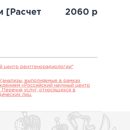
Антитеррористическая
священнослужителями
Протоколы заседаний
специалистов
 [Расчет
2060
р
безопасность
Часто задаваемые вопросы
аккредитационной
й
Юбилей 100 лет ФГБУ
подкомиссии
"РНЦРР" Минздрава России
ЕСЛИ НЕ СДАЛ ЭТАП
й центр рентгенорадиологии"
 (анализы, выполняемые в рамках
ждением «Российский научный центр
Перечня услуг, относящихся в
дических лиц.