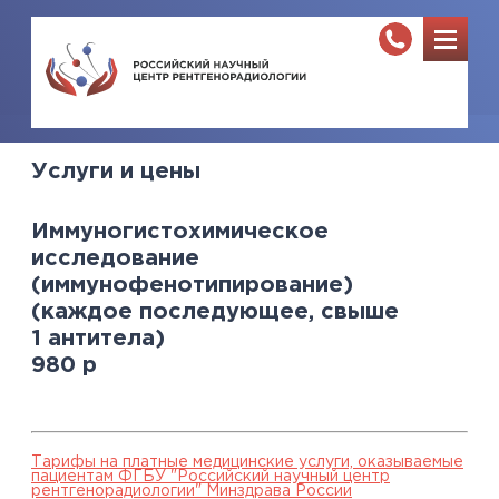
Услуги и цены
Иммуногистохимическое
исследование
(иммунофенотипирование)
(каждое последующее, свыше
1 антитела)
980
р
Тарифы на платные медицинские услуги, оказываемые
пациентам ФГБУ "Российский научный центр
рентгенорадиологии" Минздрава России