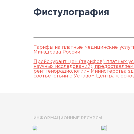
Научно-исслед
Специалисты
медици
Цел
а
Фистулография
отделы
Документы
станд
с
Лицензии
С
История
а
Тарифы на платные медицинские услуг
Минздрава России
Прейскурант цен (тарифов) платных ус
научных исследований), предоставляе
рентгенорадиологии» Министерства зд
соответствии с Уставом Центра к осно
ИНФОРМАЦИОННЫЕ РЕСУРСЫ