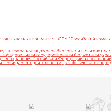
овательские
нской помощи,
евое обучение
ккредитации
Клинические исследования
Вакансии
Памятка о профилактике и
Нормативные акты
специалистов
арты
пециалистов
Партнеры
раннем выявлении
Периодическая
ведения об
Контакты
онкологических заболевани
аккредитация
ккредитационном центре
Подготовка к
прохождению
и, оказываемые пациентам ФГБУ "Российский научны
аккредитации
луг в сфере молекулярной биологии и цитогенетики
мые федеральным государственным бюджетным учре
специалистов
равоохранения Российской Федерации на основании 
вным видам его деятельности, для физических и юри