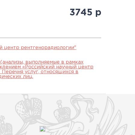
Антитеррористическая
священнослужителями
Протоколы заседаний
специалистов
3745
р
безопасность
Часто задаваемые вопросы
аккредитационной
й
Юбилей 100 лет ФГБУ
подкомиссии
"РНЦРР" Минздрава России
ЕСЛИ НЕ СДАЛ ЭТАП
й центр рентгенорадиологии"
 (анализы, выполняемые в рамках
ждением «Российский научный центр
Перечня услуг, относящихся в
дических лиц.