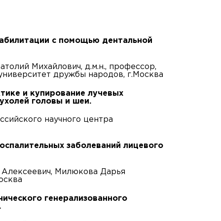
реабилитации с помощью дентальной
толий Михайлович, д.м.н., профессор,
университет дружбы народов, г.Москва
ктике и купирование лучевых
ухолей головы и шеи.
ссийского научного центра
 воспалительных заболеваний лицевого
й Алексеевич, Милюкова Дарья
осква
онического генерализованного
.