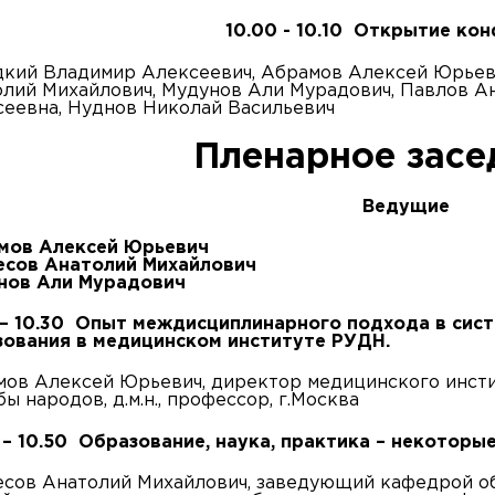
10.00 - 10.10 Открытие ко
кий Владимир Алексеевич, Абрамов Алексей Юрьеви
лий Михайлович, Мудунов Али Мурадович, Павлов А
еевна, Нуднов Николай Васильевич
Пленарное засе
Ведущие
мов Алексей Юрьевич
есов Анатолий Михайлович
нов Али Мурадович
0 – 10.30 Опыт междисциплинарного подхода в сис
зования в медицинском институте РУДН.
ов Алексей Юрьевич, директор медицинского инсти
ы народов, д.м.н., профессор, г.Москва
 – 10.50 Образование, наука, практика – некоторы
сов Анатолий Михайлович, заведующий кафедрой о