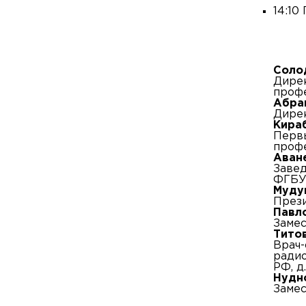
14:10
Соло
Дире
профе
Абра
Дирек
Кира
Первы
профе
Аван
Завед
ФГБУ 
Муду
Прези
Павл
Замес
Тито
Врач-
радио
РФ, д
Нудн
Замес