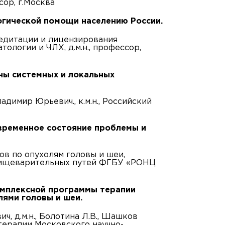
сор, г.Москва
логической помощи населению России.
едитации и лицензирования
ологии и ЧЛХ, д.м.н., профессор,
чины системных и локальных
адимир Юрьевич., к.м.н., Российский
Современное состояние проблемы и
в по опухолям головы и шеи,
пищеварительных путей ФГБУ «РОНЦ
комплексной программы терапии
лями головы и шеи.
ч, д.м.н., Болотина Л.В., Шашков
 терапии Московского научно-