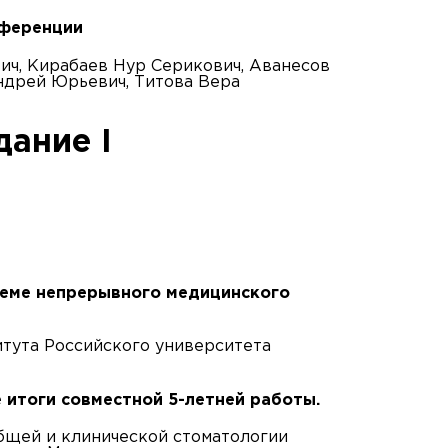
нференции
ч, Кирабаев Нур Серикович, Аванесов
ндрей Юрьевич, Титова Вера
дание I
теме непрерывного медицинского
тута Российского университета
е итоги совместной 5-летней работы.
бщей и клинической стоматологии