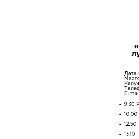
«
л
Дата 
Мест
Калуж
Телеф
E-mai
9:30 
10:00
12.50
13.10