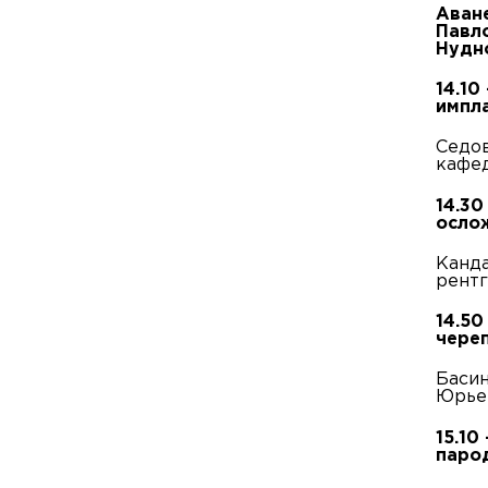
Аван
Павл
Нудн
14.10
импл
Седов
кафед
14.30
ослож
Канда
рентг
14.50
череп
Басин
Юрьев
15.10
парод