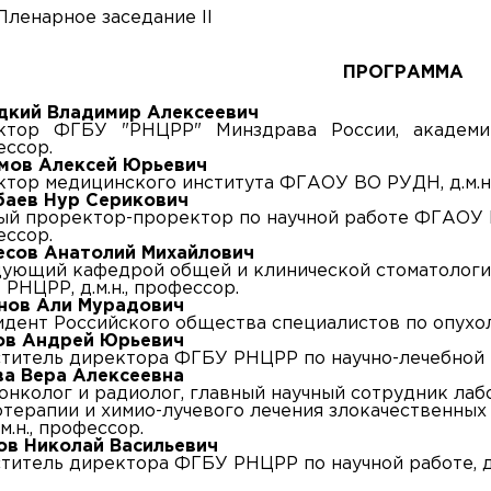
 Пленарное заседание II
ПРОГРАММА
дкий Владимир Алексеевич
ктор ФГБУ "РНЦРР" Минздрава России, академик
ссор.
мов Алексей Юрьевич
тор медицинского института ФГАОУ ВО РУДН, д.м.н.
баев Нур Серикович
й проректор-проректор по научной работе ФГАОУ 
ссор.
есов Анатолий Михайлович
ующий кафедрой общей и клинической стоматологи
РНЦРР, д.м.н., профессор.
нов Али Мурадович
дент Российского общества специалистов по опухоля
ов Андрей Юрьевич
титель директора ФГБУ РНЦРР по научно-лечебной ра
ва Вера Алексеевна
онколог и радиолог, главный научный сотрудник ла
терапии и химио-лучевого лечения злокачественных
.м.н., профессор.
ов Николай Васильевич
титель директора ФГБУ РНЦРР по научной работе, д.