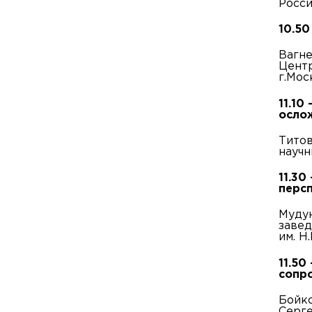
Росси
10.50
Вагне
Центр
г.Мос
11.10
осло
Титов
научн
11.30
перс
Мудун
заве
им. Н
11.50
сопр
Бойко
Серге