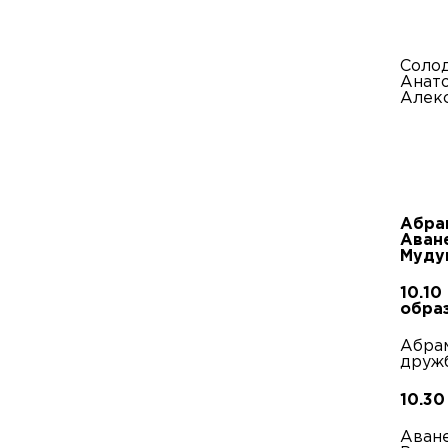
Солод
Анато
Алекс
Абра
Аван
Муду
10.1
обра
Абрам
дружб
10.30
Аване