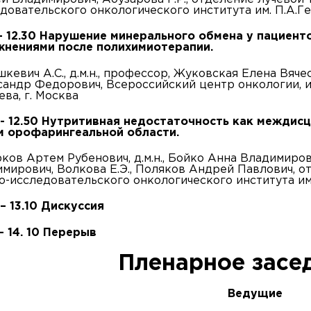
довательского онкологического института им. П.А.Ге
 - 12.30 Нарушение минерального обмена у пациен
жнениями после полихимиотерапии.
кевич А.С., д.м.н., профессор, Жуковская Елена Вячес
андр Федорович, Всероссийский центр онкологии, и
ева, г. Москва
 - 12.50 Нутритивная недостаточность как междис
м орофарингеальной области.
ков Артем Рубенович, д.м.н., Бойко Анна Владимиров
мирович, Волкова Е.Э., Поляков Андрей Павлович, 
о-исследовательского онкологического института им.
 – 13.10 Дискуссия
 – 14. 10 Перерыв
Пленарное засед
Ведущие