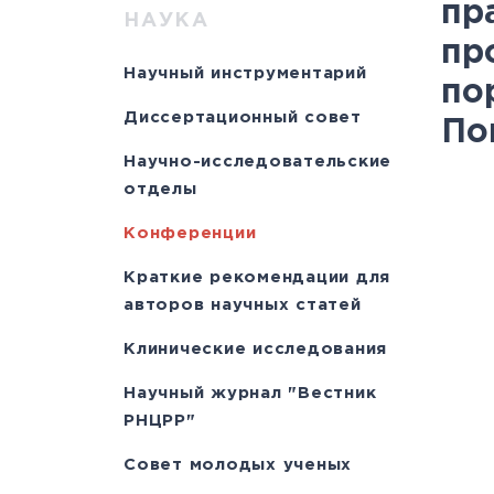
Научно-исслед
Специалисты
медици
Цел
а
пр
НАУКА
пр
отделы
Документы
станд
с
Научный инструментарий
по
Лицензии
С
Диссертационный совет
По
История
а
Научно-исследовательские
отделы
Конференции
Краткие рекомендации для
авторов научных статей
Клинические исследования
Научный журнал "Вестник
РНЦРР"
Совет молодых ученых