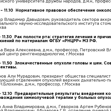
йского университета дружбы народов, д.м.н., профес
 – 11.10 Нормативное правовое обеспечение онко
р Владимир Давыдович, руководитель сектора аккр
ального научно-исследовательского института стомат
ква
 – 11.30 Рак полости рта: стратегия лечения и при
жнений по материалам ФГБУ «РНЦРР» МЗ РФ.
а Вера Алексеевна, д.м.н., профессор, Петровский Вл
ый центр рентгенорадиологии, г.Москва
 - 11.50 Злокачественные опухоли головы и шеи. 
пективы.
ов Али Мурадович, президент общества специалисто
дующий отделением опухолей верхних дыхательно-
.Н.Блохина», д.м.н., профессор, г.Москва
 - 12.10 Предварительные результаты внедрения 
овождения химиолучевой терапии у больных опухо
 Анна Владимировна, д.м.н., Геворков Артем Рубенови
й Владимирович, Абузарова Г.Р., отделение лучевой