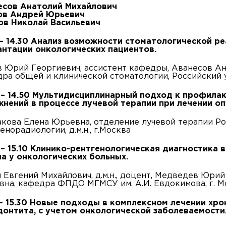
есов Анатолий Михайлович
ов Андрей Юрьевич
ов Николай Васильевич
 – 14.30 Анализ возможности стоматологической 
антации онкологических пациентов.
 Юрий Георгиевич, ассистент кафедры, Аванесов Ана
ра общей и клинической стоматологии, Российский 
 – 14.50 Мультидисциплинарный подход к профила
нений в процессе лучевой терапии при лечении оп
кова Елена Юрьевна, отделение лучевой терапии Ро
енорадиологии, д.м.н., г.Москва
 – 15.10 Клинико-рентгенологическая диагностика
а у онкологических больных.
 Евгений Михайлович, д.м.н., доцент, Медведев Юри
на, кафедра ФПДО МГМСУ им. А.И. Евдокимова, г. М
 – 15.30 Новые подходы в комплексном лечении хр
онтита, с учетом онкологической заболеваемости