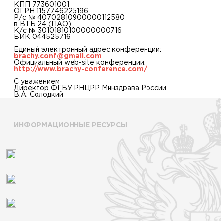
КПП 773601001
ОГРН 1157746225196
Р/с № 40702810900000112580
в ВТБ 24 (ПАО)
К/с № 30101810100000000716
БИК 044525716
Единый электронный адрес конференции:
brachy.conf@gmail.com
Официальный web-site конференции:
http://www.brachy-conference.com/
С уважением
Директор ФГБУ РНЦРР Минздрава России
В.А. Солодкий
ИНФОРМАЦИОННЫЕ РЕСУРСЫ