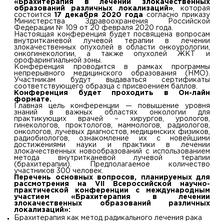
«Брахитерапия в лечении злокачественных
образований различных локализаций»
, которая
состоится
17 декабря 2020 года
согласно приказу
Министерства Здравоохранения Российской
Федерации № 109 от 20 февраля 2020 года.
Настоящая конференция будет посвящена вопросам
внутритканевой лучевой терапии в лечении
злокачественных опухолей в области онкоурологии,
онкогинекологии, а также опухолей ЖКТ и
орофарингиальной зоны.
Конференция проводится в рамках программы
непрерывного медицинского образования (НМО).
Участникам будут выдаваться сертификаты
соответствующего образца с присвоением баллов.
Конференция будет проходить в Он-лайн
формате.
Главная цель конференции — повышение уровня
знаний в важных областях онкологии для
практикующих врачей – хирургов, урологов,
гинекологов, проктологов, маммологов, радиологов,
онкологов, лучевых диагностов, медицинских физиков,
радиобиологов, ознакомление их с новейшими
достижениями науки и практики в лечении
злокачественных новообразований с использованием
метода внутритканевой лучевой терапии
(брахитерапии). Предполагаемое количество
участников 300 человек.
Перечень основных вопросов, планируемых для
рассмотрения на VII Всероссийской научно-
практической конференции с международным
участием «Брахитерапия в лечении
злокачественных образований различных
локализаций»:
Брахитерапия как метод радикального лечения рака