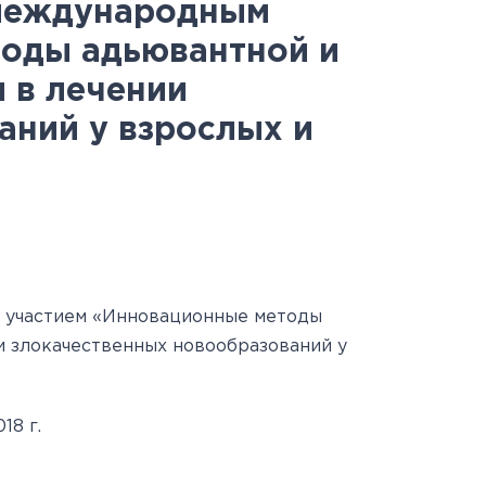
Антитеррористическая
священнослужителями
Протоколы заседаний
специалистов
 международным
оды адьювантной и
безопасность
Часто задаваемые вопросы
аккредитационной
 в лечении
й
Юбилей 100 лет ФГБУ
подкомиссии
аний у взрослых и
"РНЦРР" Минздрава России
ЕСЛИ НЕ СДАЛ ЭТАП
 участием «Инновационные методы
и злокачественных
новообразований у
18 г.