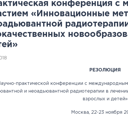
овательские
нской помощи,
евое обучение
ккредитации
Клинические исследования
Вакансии
Памятка о профилактике и
Нормативные акты
специалистов
актическая конференция с
астием «Инновационные мет
арты
пециалистов
Партнеры
раннем выявлении
Периодическая
оадьювантной радиотерапии
ведения об
Контакты
онкологических заболевани
аккредитация
окачественных новообразов
ккредитационном центре
Подготовка к
тей»
прохождению
аккредитации
2018
специалистов
РЕЗОЛЮЦИЯ
аучно-практической конференции с международным
ювантной и неоадьювантной радиотерапии в лечени
взрослых и детей»
Москва, 22-23 ноября 20