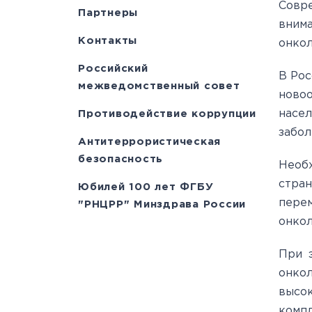
Совр
Партнеры
вним
Контакты
онкол
Российский
В Рос
межведомственный совет
ново
насел
Противодействие коррупции
забол
Антитеррористическая
безопасность
Необх
стра
Юбилей 100 лет ФГБУ
перем
"РНЦРР" Минздрава России
онкол
При 
онко
высо
комп