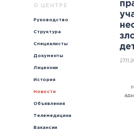
Научно-исслед
Специалисты
медици
Цел
а
пр
О ЦЕНТРЕ
уч
отделы
Документы
станд
с
Руководство
не
Лицензии
С
Структура
зл
История
а
Специалисты
де
Документы
27.11.
Лицензии
История
Н
Новости
адь
Объявления
Телемедицина
Вакансии