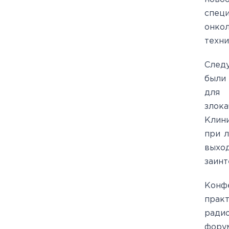
спец
онко
техни
Следу
были
для 
злок
Клин
при л
выход
заинт
Конф
прак
радио
форум