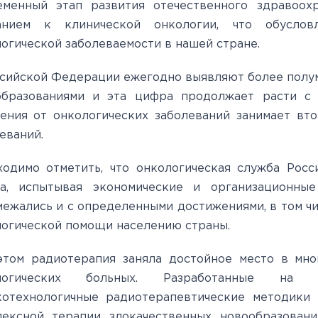
еменный этап развития отечественного здравоох
анием к клинической онкологии, что обуслов
огической заболеваемости в нашей стране.
сийской Федерации ежегодно выявляют более полу
образованиями и эта цифра продолжает расти с
ения от онкологических заболеваний занимает вт
еваний.
одимо отметить, что онкологическая служба Росс
на, испытывая экономические и организационные
ежались и с определенными достижениями, в том чи
огической помощи населению страны.
этом радиотерапия заняла достойное место в мно
логических больных. Разработанные на 
котехнологичные радиотерапевтические методики 
лексной терапии злокачественных новообразован