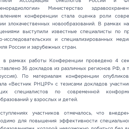
упили Ассоциация онкологов России и Ф
генорадиологии» Министерство здравоохран
авлением конференции стала оценка роли совр
ии злокачественных новообразований. В рамках н
щениями выступили известные специалисты по п
но-исследовательских и специализированных меди
ля России и зарубежных стран.
о в рамках работы Конференции проведено 4 сек
тавлено 36 докладов из различных регионов РФ, а т
руссия). По материалам конференции опублико
ла «Вестник РНЦРР» с тезисами докладов участни
щих специалистов по современной конформн
бразований у взрослых и детей.
ступлениях участников отмечалось, что внедре
ходимо для повышения эффективности специальног
бразованиями, которой невозможно добиться без в