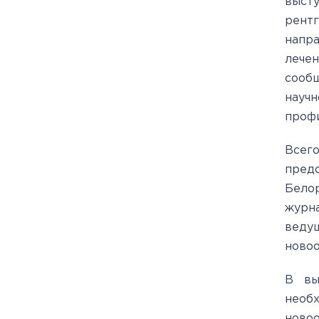
выст
рент
напр
лечен
сооб
науч
профи
Всег
предс
Бело
журна
веду
новоо
В вы
необ
новоо