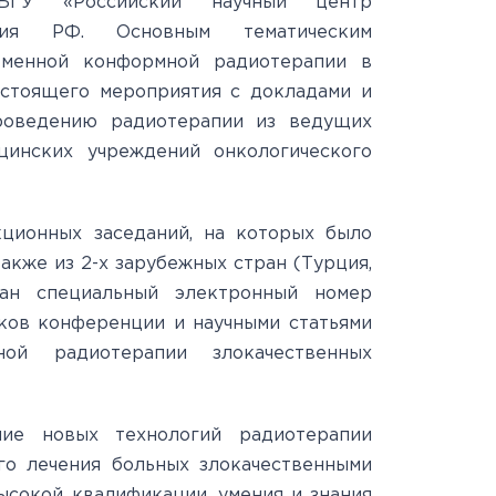
БГУ «Российский научный центр
ения РФ. Основным тематическим
еменной конформной радиотерапии в
астоящего мероприятия с докладами и
роведению радиотерапии из ведущих
цинских учреждений онкологического
ционных заседаний, на которых было
акже из 2-х зарубежных стран (Турция,
ван специальный электронный номер
ков конференции и научными статьями
ой радиотерапии злокачественных
ние новых технологий радиотерапии
о лечения больных злокачественными
ысокой квалификации, умения и знания