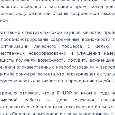
иалистов, особенно в настоящее время, когда до
логических учреждений страны современной высок
кой.
ет также отметить высокое научное качество пре
 продемонстрированы современные возможности 
оптимизации лечебного процесса с целью п
ачественных новообразований и улучшения каче
ицисты получили возможность обсудить важнейшие
ечении злокачественных новообразований у взрос
или за рамки регламента, что подчеркивает актуаль
ересованность специалистов в проведении подобн
еренция отмечает, что в РНЦРР за многие годы н
тической работы в деле оказания специали
терапевтической помощи онкологическим больным,
ы на Федеральном уровне и с международным учас