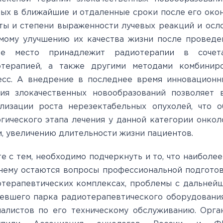
ых в ближайшие и отдаленные сроки после его окон
ты и степени выраженности лучевых реакций и осло
мому улучшению их качества жизни после проведе
ое место принадлежит радиотерапии в сочет
отерапией, а также другими методами комбинир
есс. А внедрение в последнее время инновационн
ния злокачественных новообразований позволяет 
илизации роста нерезектабельных опухолей, что 
гического этапа лечения у данной категории онкол
, увеличению длительности жизни пациентов.
е с тем, необходимо подчеркнуть и то, что наиболе
ему остаются вопросы профессиональной подготов
терапевтических комплексах, проблемы с дальней
евшего парка радиотерапевтического оборудовани
иалистов по его техническому обслуживанию. Орг