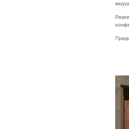
ведущ
Разр
конфе
Предс