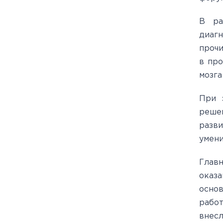
В ра
диаг
прочи
в про
мозга
При 
решен
разв
умени
Глав
оказ
осно
работ
внесл