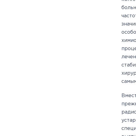
больн
часто
значи
особ
хими
проц
лече
стаб
хирур
самым
Вмест
прежн
радио
устар
спец