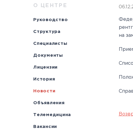
Научно-исслед
Специалисты
медици
Цел
а
О ЦЕНТРЕ
06.12.
отделы
Документы
станд
с
Феде
Руководство
Лицензии
С
рентг
Структура
История
а
на за
Специалисты
Прием
Документы
Списо
Лицензии
Полож
История
Новости
Справ
Объявления
Возвр
Телемедицина
Вакансии