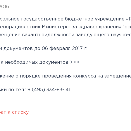
овательские
нской помощи,
евое обучение
ккредитации
Клинические исследования
Вакансии
Памятка о профилактике и
Нормативные акты
специалистов
2016
арты
пециалистов
Партнеры
раннем выявлении
Периодическая
ральное государственное бюджетное учреждение «Р
ведения об
Контакты
онкологических заболевани
аккредитация
енорадиологии» Министерства здравоохраненияРос
ккредитационном центре
Подготовка к
мещение вакантнойдолжности заведующего научно-
прохождению
 документов до 06 февраля 2017 г.
аккредитации
к необходимых документов >>>
специалистов
ение о порядке проведения конкурса на замещени
ки по тел.: 8 (495) 334-83- 41
ат к списку